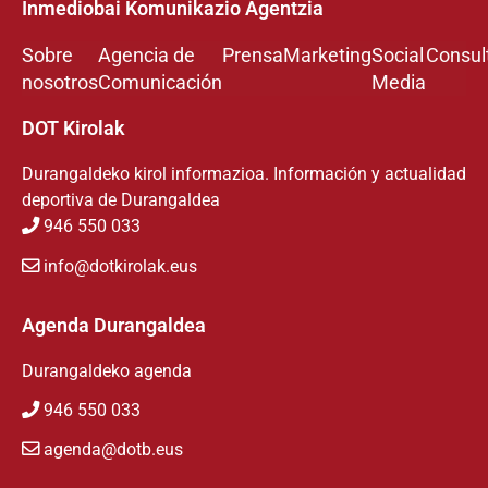
Inmediobai Komunikazio Agentzia
Sobre
Agencia de
Prensa
Marketing
Social
Consul
nosotros
Comunicación
Media
DOT Kirolak
Durangaldeko kirol informazioa. Información y actualidad
deportiva de Durangaldea
946 550 033
info@dotkirolak.eus
Agenda Durangaldea
Durangaldeko agenda
946 550 033
agenda@dotb.eus