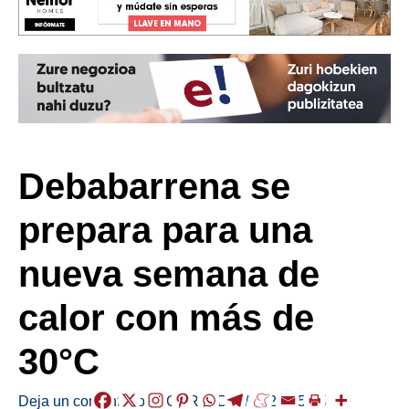
Debabarrena se
prepara para una
nueva semana de
calor con más de
30°C
Deja un comentario
/
EGURALDIA
/
2026-05-25