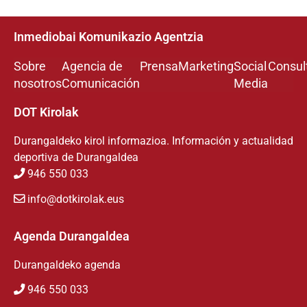
Inmediobai Komunikazio Agentzia
Sobre
Agencia de
Prensa
Marketing
Social
Consul
nosotros
Comunicación
Media
DOT Kirolak
Durangaldeko kirol informazioa. Información y actualidad
deportiva de Durangaldea
946 550 033
info@dotkirolak.eus
Agenda Durangaldea
Durangaldeko agenda
946 550 033