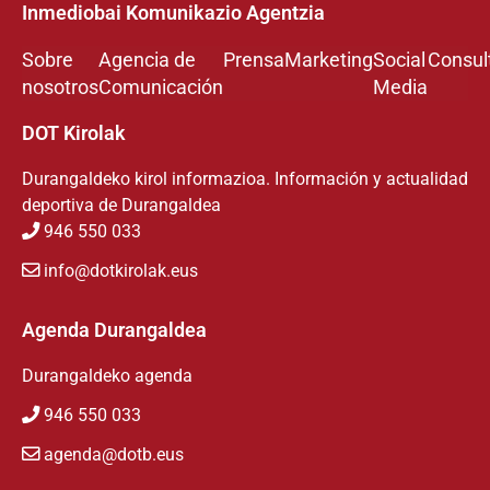
Inmediobai Komunikazio Agentzia
Sobre
Agencia de
Prensa
Marketing
Social
Consul
nosotros
Comunicación
Media
DOT Kirolak
Durangaldeko kirol informazioa. Información y actualidad
deportiva de Durangaldea
946 550 033
info@dotkirolak.eus
Agenda Durangaldea
Durangaldeko agenda
946 550 033
agenda@dotb.eus