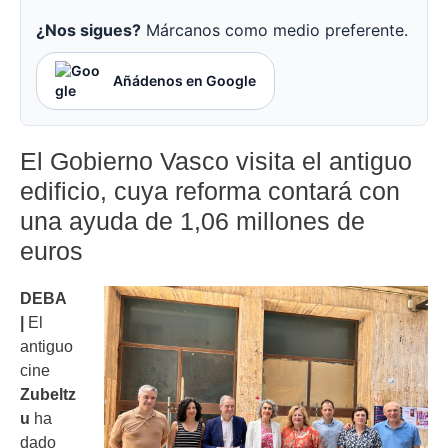
¿Nos sigues?
Márcanos como medio preferente.
Añádenos en Google
El Gobierno Vasco visita el antiguo
edificio, cuya reforma contará con
una ayuda de 1,06 millones de
euros
DEBA
|
El
antiguo
cine
Zubeltz
u
ha
dado