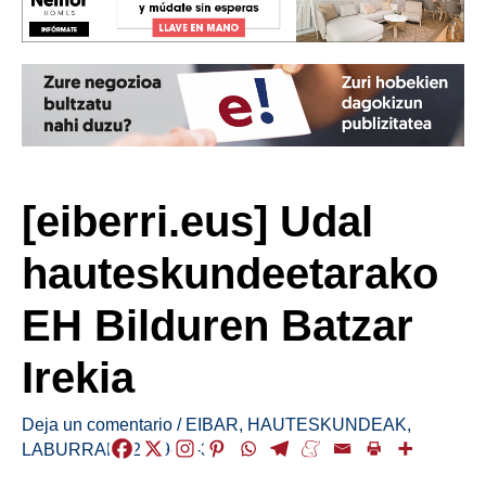
[eiberri.eus] Udal
hauteskundeetarako
EH Bilduren Batzar
Irekia
Deja un comentario
/
EIBAR
,
HAUTESKUNDEAK
,
LABURRAK
/
2019-01-30