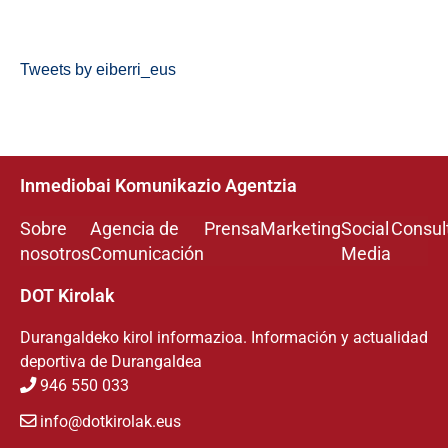
Tweets by eiberri_eus
Inmediobai Komunikazio Agentzia
Sobre
Agencia de
Prensa
Marketing
Social
Consul
nosotros
Comunicación
Media
DOT Kirolak
Durangaldeko kirol informazioa. Información y actualidad
deportiva de Durangaldea
946 550 033
info@dotkirolak.eus