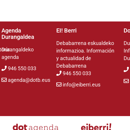
Agenda
EI! Berri
Do
Durangaldea
Debabarrena eskualdeko
Du
toría
Durangaldeko
informazioa. Información
In
agenda
y actualidad de
Du
Debabarrena
946 550 033
946 550 033
agenda@dotb.eus
info@eiberri.eus