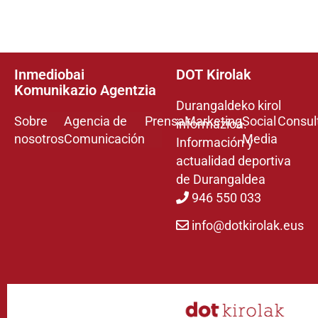
Inmediobai
DOT Kirolak
Komunikazio Agentzia
Durangaldeko kirol
Sobre
Agencia de
Prensa
Marketing
Social
Consul
informazioa.
nosotros
Comunicación
Media
Información y
actualidad deportiva
de Durangaldea
946 550 033
info@dotkirolak.eus