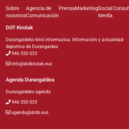
Sobre
Agencia de
Prensa
Marketing
Social
Consul
nosotros
Comunicación
Media
DOT Kirolak
Durangaldeko kirol informazioa. Información y actualidad
deportiva de Durangaldea
946 550 033
info@dotkirolak.eus
Agenda Durangaldea
Durangaldeko agenda
946 550 033
agenda@dotb.eus