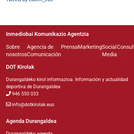
Inmediobai Komunikazio Agentzia
Sobre
Agencia de
Prensa
Marketing
Social
Consul
nosotros
Comunicación
Media
DOT Kirolak
Durangaldeko kirol informazioa. Información y actualidad
deportiva de Durangaldea
946 550 033
info@dotkirolak.eus
Agenda Durangaldea
Durangaldeko agenda