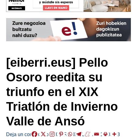
[eiberri.eus] Pello
Osoro reedita su
triunfo en el XIX
Triatlón de Invierno
Valle de Ansó
Deja un comentario
/
EIBAR
,
KIROLAK
/
2019-03-18