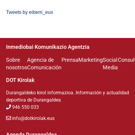
Tweets by eiberri_eus
Inmediobai Komunikazio Agentzia
Sobre
Agencia de
Prensa
Marketing
Social
Consul
nosotros
Comunicación
Media
DOT Kirolak
Durangaldeko kirol informazioa. Información y actualidad
deportiva de Durangaldea
946 550 033
info@dotkirolak.eus
Agenda Durangaldea