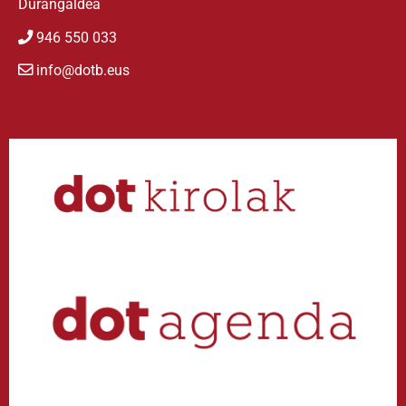
Durangaldea
946 550 033
info@dotb.eus