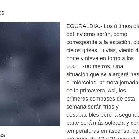
os
EGURALDIA.- Los últimos dí
del invierno serán, como
corresponde a la estación, c
cielos grises, lluvias, viento d
norte y nieve en torno a los
600 – 700 metros. Una
situación que se alargará has
el miércoles, primera jornada
de la primavera. Así, los
primeros compases de esta
semana serán fríos y
desapacibles pero la segund
parte será más soleada y co
temperaturas en ascenso, co
es
máximas de 17 y 21 para el