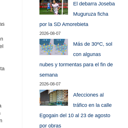
El debarra Joseba
Muguruza ficha
as
por la SD Amorebieta
2026-08-07
on
Más de 30ºC, sol
el
con algunas
nubes y tormentas para el fin de
ta
semana
2026-08-07
Afecciones al
tráfico en la calle
a
n
Egogain del 10 al 23 de agosto
n
por obras