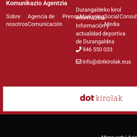
Komunikazio Agentzia
Durangaldeko kirol
Sobre
Agencia de
Prensa
Marketing
Social
Consul
informazioa.
nosotros
Comunicación
Media
Información y
actualidad deportiva
de Durangaldea
946 550 033
info@dotkirolak.eus