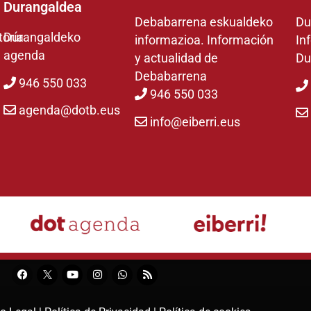
Durangaldea
Debabarrena eskualdeko
Du
toría
Durangaldeko
informazioa. Información
In
agenda
y actualidad de
Du
Debabarrena
946 550 033
946 550 033
agenda@dotb.eus
info@eiberri.eus