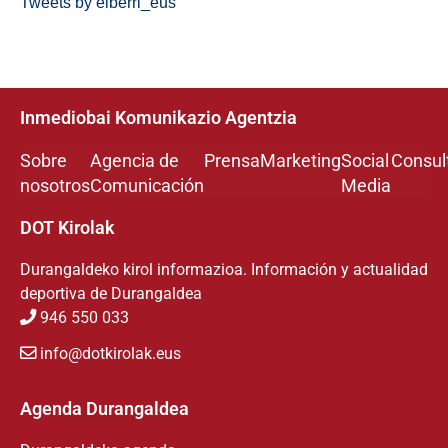
Tweets by eiberri_eus
Inmediobai Komunikazio Agentzia
Sobre
Agencia de
Prensa
Marketing
Social
Consul
nosotros
Comunicación
Media
DOT Kirolak
Durangaldeko kirol informazioa. Información y actualidad
deportiva de Durangaldea
946 550 033
info@dotkirolak.eus
Agenda Durangaldea