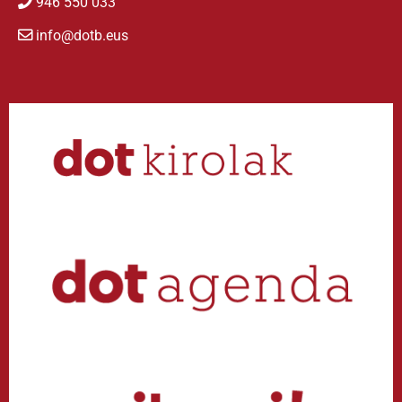
946 550 033
info@dotb.eus