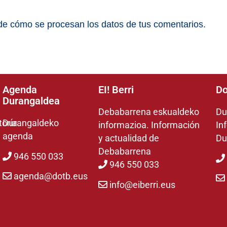
e cómo se procesan los datos de tus comentarios.
Agenda
EI! Berri
Do
Durangaldea
Debabarrena eskualdeko
Du
toría
Durangaldeko
informazioa. Información
In
agenda
y actualidad de
Du
Debabarrena
946 550 033
946 550 033
agenda@dotb.eus
info@eiberri.eus