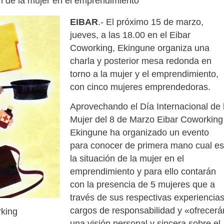
ón de la mujer en el emprendimiento
EIBAR
.- El próximo 15 de marzo,
jueves, a las 18.00 en el Eibar
Coworking, Ekingune organiza una
charla y posterior mesa redonda en
torno a la mujer y el emprendimiento,
con cinco mujeres emprendedoras.
Aprovechando el Día Internacional de 
Mujer del 8 de Marzo Eibar Coworking
Ekingune ha organizado un evento
para
conocer de primera mano cual es
la situación de la mujer en el
emprendimiento y para ello contarán
con la presencia de 5 mujeres que a
través de sus respectivas experiencias
cargos de responsabilidad y «ofrecerá
rking
una visión personal y sincera sobre el