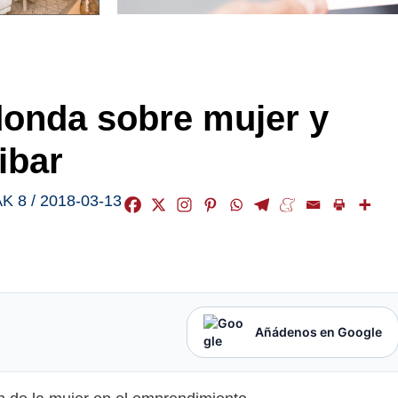
edonda sobre mujer y
ibar
K 8
/
2018-03-13
Añádenos en Google