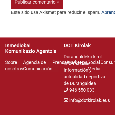
Este sitio usa Akismet para reducir el spam.
Aprend
Inmediobai
DOT Kirolak
Komunikazio Agentzia
Durangaldeko kirol
Sobre
Agencia de
Prensa
Marketing
Social
Consul
informazioa.
nosotros
Comunicación
Media
Información y
actualidad deportiva
de Durangaldea
946 550 033
info@dotkirolak.eus