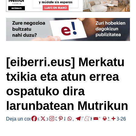
[eiberri.eus] Merkatu
txikia eta atun errea
ospatuko dira
larunbatean Mutrikun
Deja un comentario
/
AGENDA
,
MUTRIKU
/
2021-08-26