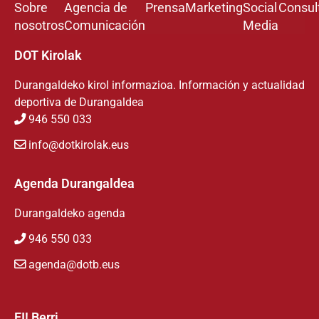
Sobre
Agencia de
Prensa
Marketing
Social
Consul
nosotros
Comunicación
Media
DOT Kirolak
Durangaldeko kirol informazioa. Información y actualidad
deportiva de Durangaldea
946 550 033
info@dotkirolak.eus
Agenda Durangaldea
Durangaldeko agenda
946 550 033
agenda@dotb.eus
EI! Berri