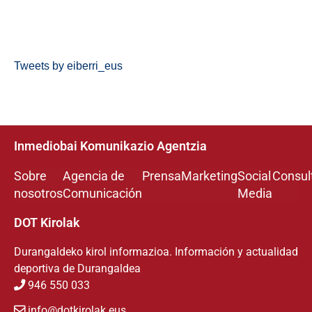
Tweets by eiberri_eus
Inmediobai Komunikazio Agentzia
Sobre
Agencia de
Prensa
Marketing
Social
Consul
nosotros
Comunicación
Media
DOT Kirolak
Durangaldeko kirol informazioa. Información y actualidad
deportiva de Durangaldea
946 550 033
info@dotkirolak.eus