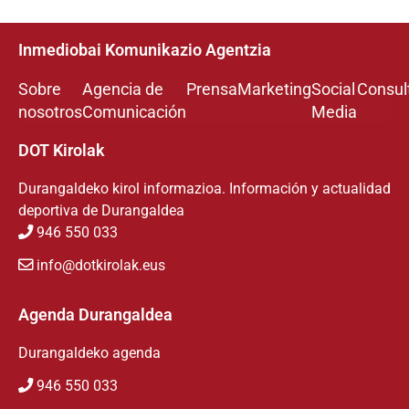
Inmediobai Komunikazio Agentzia
Sobre
Agencia de
Prensa
Marketing
Social
Consul
nosotros
Comunicación
Media
DOT Kirolak
Durangaldeko kirol informazioa. Información y actualidad
deportiva de Durangaldea
946 550 033
info@dotkirolak.eus
Agenda Durangaldea
Durangaldeko agenda
946 550 033