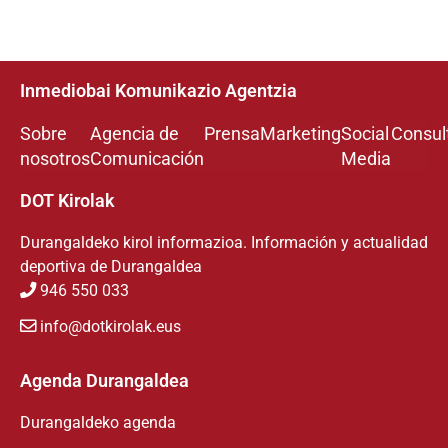
Inmediobai Komunikazio Agentzia
Sobre
Agencia de
Prensa
Marketing
Social
Consul
nosotros
Comunicación
Media
DOT Kirolak
Durangaldeko kirol informazioa. Información y actualidad
deportiva de Durangaldea
946 550 033
info@dotkirolak.eus
Agenda Durangaldea
Durangaldeko agenda