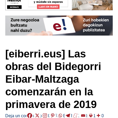
[eiberri.eus] Las
obras del Bidegorri
Eibar-Maltzaga
comenzarán en la
primavera de 2019
Deja un comentario
/
EIBAR
,
HERRIAK
/
2018-11-20