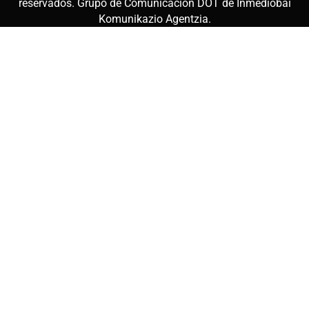
reservados. Grupo de Comunicación DOT de
Inmediobai
Komunikazio Agentzia
.