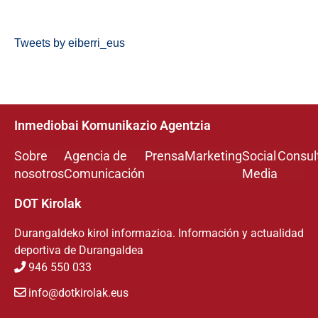
Tweets by eiberri_eus
Inmediobai Komunikazio Agentzia
Sobre
Agencia de
Prensa
Marketing
Social
Consul
nosotros
Comunicación
Media
DOT Kirolak
Durangaldeko kirol informazioa. Información y actualidad
deportiva de Durangaldea
946 550 033
info@dotkirolak.eus