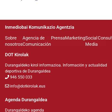
Inmediobai Komunikazio Agentzia
Sobre
Agencia de
Prensa
Marketing
Social
Consul
nosotros
Comunicación
Media
DOT Kirolak
Durangaldeko kirol informazioa. Información y actualidad
deportiva de Durangaldea
946 550 033
info@dotkirolak.eus
Agenda Durangaldea
Durangaldeko agenda