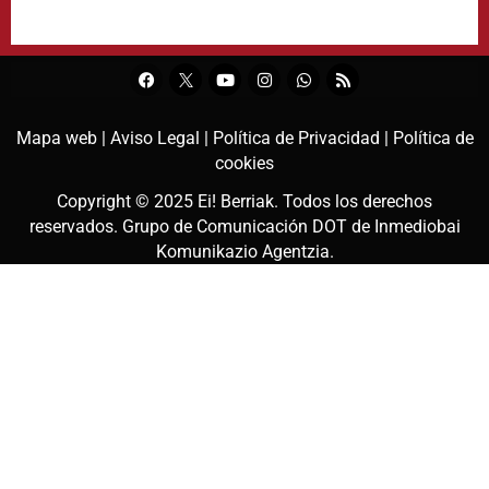
Mapa web |
Aviso Legal |
Política de Privacidad |
Política de
cookies
Copyright © 2025
Ei! Berriak
. Todos los derechos
reservados. Grupo de Comunicación DOT de
Inmediobai
Komunikazio Agentzia
.