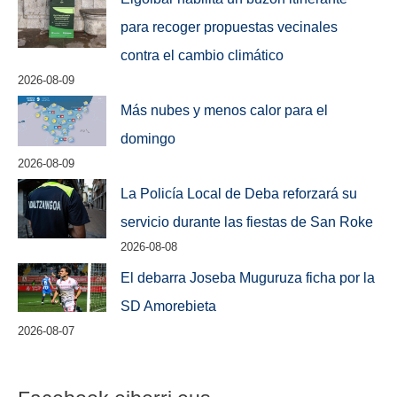
para recoger propuestas vecinales
contra el cambio climático
2026-08-09
Más nubes y menos calor para el
domingo
2026-08-09
La Policía Local de Deba reforzará su
servicio durante las fiestas de San Roke
2026-08-08
El debarra Joseba Muguruza ficha por la
SD Amorebieta
2026-08-07