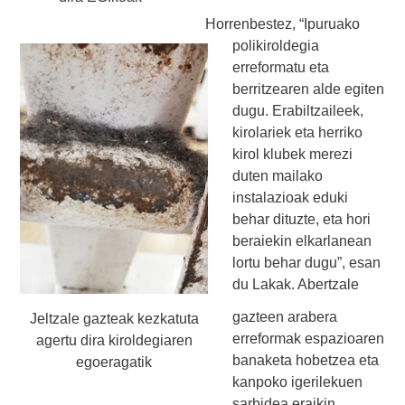
Horrenbestez, “Ipuruako
polikiroldegia
erreformatu eta
berritzearen alde egiten
dugu. Erabiltzaileek,
kirolariek eta herriko
kirol klubek merezi
duten mailako
instalazioak eduki
behar dituzte, eta hori
beraiekin elkarlanean
lortu behar dugu”, esan
du Lakak. Abertzale
gazteen arabera
Jeltzale gazteak kezkatuta
erreformak espazioaren
agertu dira kiroldegiaren
banaketa hobetzea eta
egoeragatik
kanpoko igerilekuen
sarbidea eraikin