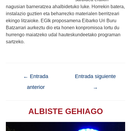
nagusian barneratzea ahalbidetuko luke. Horrekin batera,
instalazio guztien eta beharrezko materialen berritzeari
ekingo litzaioke. EGIk proposamena Eibarko Uri Buru
Batzarrari aurkeztu dio eta honen konpromisoa lortu du
hurrengo maiatzeko udal hauteskundeetako programan
sartzeko.
←
Entrada
Entrada siguiente
anterior
→
ALBISTE GEHIAGO