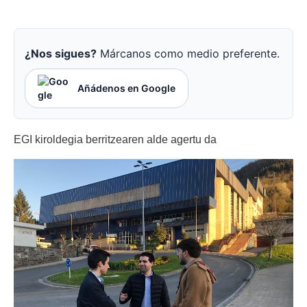
¿Nos sigues?
Márcanos como medio preferente.
Añádenos en Google
EGI kiroldegia berritzearen alde agertu da