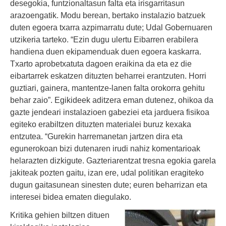
desegokia, funtzionaltasun falta eta irisgarritasun
arazoengatik. Modu berean, bertako instalazio batzuek
duten egoera txarra azpimarratu dute; Udal Gobernuaren
utzikeria tarteko. “Ezin dugu ulertu Eibarren erabilera
handiena duen ekipamenduak duen egoera kaskarra.
Txarto aprobetxatuta dagoen eraikina da eta ez die
eibartarrek eskatzen dituzten beharrei erantzuten. Horri
guztiari, gainera, mantentze-lanen falta orokorra gehitu
behar zaio”. Egikideek aditzera eman dutenez, ohikoa da
gazte jendeari instalazioen gabeziei eta jarduera fisikoa
egiteko erabiltzen dituzten materialei buruz kexaka
entzutea. “Gurekin harremanetan jartzen dira eta
egunerokoan bizi dutenaren irudi nahiz komentarioak
helarazten dizkigute. Gazteriarentzat tresna egokia garela
jakiteak pozten gaitu, izan ere, udal politikan eragiteko
dugun gaitasunean sinesten dute; euren beharrizan eta
interesei bidea ematen diegulako.
Kritika gehien biltzen dituen