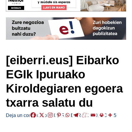
[eiberri.eus] Eibarko
EGIk Ipuruako
Kiroldegiaren egoera
txarra salatu du
Deja un comentario
/
EIBAR
,
HERRIAK
/
2019-03-25