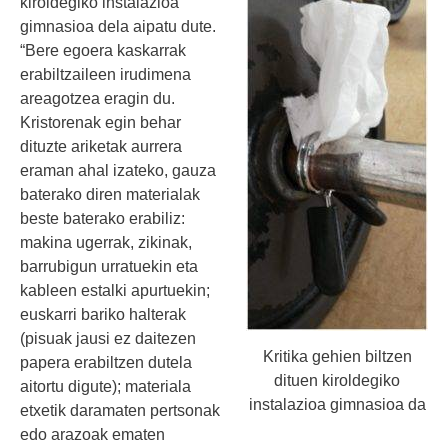
kiroldegiko instalazioa
gimnasioa dela aipatu dute.
“Bere egoera kaskarrak
erabiltzaileen irudimena
areagotzea eragin du.
Kristorenak egin behar
dituzte ariketak aurrera
eraman ahal izateko, gauza
baterako diren materialak
beste baterako erabiliz:
makina ugerrak, zikinak,
barrubigun urratuekin eta
kableen estalki apurtuekin;
euskarri bariko halterak
(pisuak jausi ez daitezen
Kritika gehien biltzen
papera erabiltzen dutela
dituen kiroldegiko
aitortu digute); materiala
instalazioa gimnasioa da
etxetik daramaten pertsonak
edo arazoak ematen