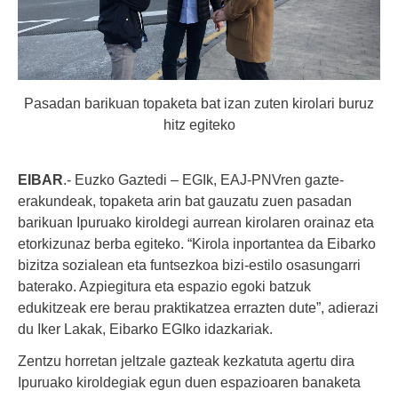
Pasadan barikuan topaketa bat izan zuten kirolari buruz
hitz egiteko
EIBAR
.- Euzko Gaztedi – EGIk, EAJ-PNVren gazte-
erakundeak, topaketa arin bat gauzatu zuen pasadan
barikuan Ipuruako kiroldegi aurrean kirolaren orainaz eta
etorkizunaz berba egiteko. “Kirola inportantea da Eibarko
bizitza sozialean eta funtsezkoa bizi-estilo osasungarri
baterako. Azpiegitura eta espazio egoki batzuk
edukitzeak ere berau praktikatzea errazten dute”, adierazi
du Iker Lakak, Eibarko EGIko idazkariak.
Zentzu horretan jeltzale gazteak kezkatuta agertu dira
Ipuruako kiroldegiak egun duen espazioaren banaketa