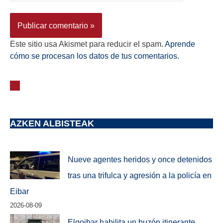
Este sitio usa Akismet para reducir el spam.
Aprende
cómo se procesan los datos de tus comentarios.
AZKEN ALBISTEAK
Nueve agentes heridos y once detenidos
tras una trifulca y agresión a la policía en
Eibar
2026-08-09
Elgoibar habilita un buzón itinerante