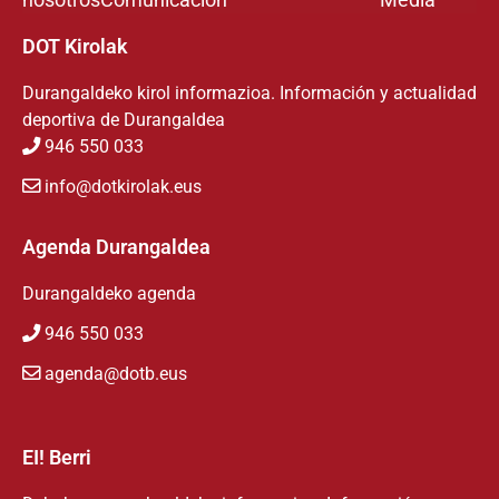
DOT Kirolak
Durangaldeko kirol informazioa. Información y actualidad
deportiva de Durangaldea
946 550 033
info@dotkirolak.eus
Agenda Durangaldea
Durangaldeko agenda
946 550 033
agenda@dotb.eus
EI! Berri