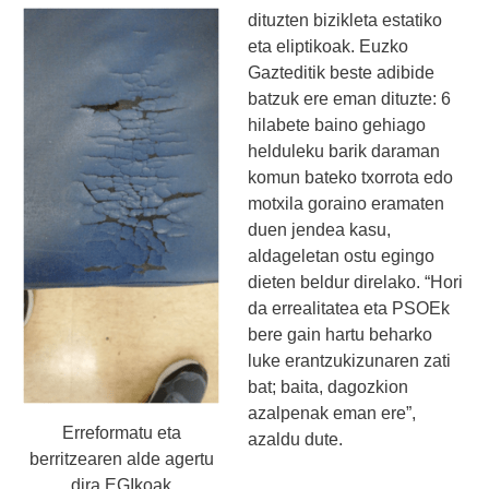
dituzten bizikleta estatiko
eta eliptikoak. Euzko
Gazteditik beste adibide
batzuk ere eman dituzte: 6
hilabete baino gehiago
helduleku barik daraman
komun bateko txorrota edo
motxila goraino eramaten
duen jendea kasu,
aldageletan ostu egingo
dieten beldur direlako. “Hori
da errealitatea eta PSOEk
bere gain hartu beharko
luke erantzukizunaren zati
bat; baita, dagozkion
azalpenak eman ere”,
Erreformatu eta
azaldu dute.
berritzearen alde agertu
dira EGIkoak