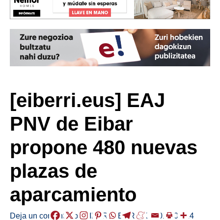
[eiberri.eus] EAJ
PNV de Eibar
propone 480 nuevas
plazas de
aparcamiento
Deja un comentario
/
EIBAR
,
HERRIAK
/
2019-03-24