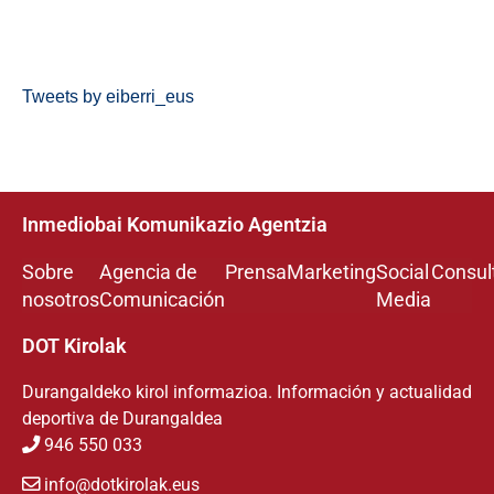
Tweets by eiberri_eus
Inmediobai Komunikazio Agentzia
Sobre
Agencia de
Prensa
Marketing
Social
Consul
nosotros
Comunicación
Media
DOT Kirolak
Durangaldeko kirol informazioa. Información y actualidad
deportiva de Durangaldea
946 550 033
info@dotkirolak.eus