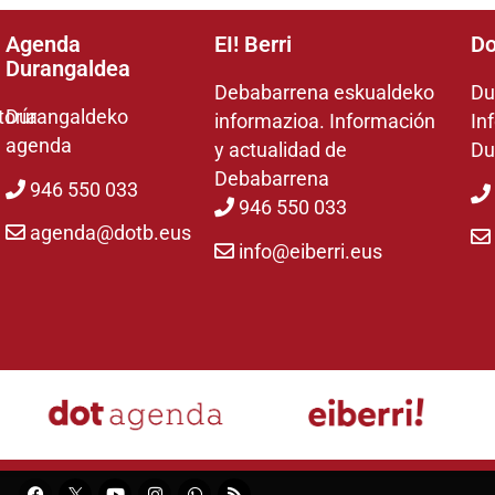
Agenda
EI! Berri
Do
Durangaldea
Debabarrena eskualdeko
Du
toría
Durangaldeko
informazioa. Información
In
agenda
y actualidad de
Du
Debabarrena
946 550 033
946 550 033
agenda@dotb.eus
info@eiberri.eus