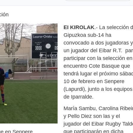
ción
EI KIROLAK
.- La selección 
Gipuzkoa sub-14 ha
convocado a dos jugadoras y
un jugador del Eibar R.T. pa
participar con la selección en
encuentro Cote Basque que
tendrá lugar el próximo sába
10 de febrero en Senpere
(Lapurdi), junto a los equipos
de Iparralde.
María Sambu, Carolina Ribei
y Pello Diez son las y el
jugador del Eibar Rugby Tal
que participarán en dicha
ue en Senpere