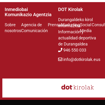
Inmediobai
DOT Kirolak
Komunikazio Agentzia
Durangaldeko kirol
Sobre
Agencia de
Prensa
Marketing
Social
Consul
informazioa.
nosotros
Comunicación
Media
Información y
actualidad deportiva
de Durangaldea
946 550 033
info@dotkirolak.eus