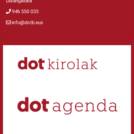
Durangaldea
946 550 033
info@dotb.eus