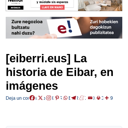
[eiberri.eus] La
historia de Eibar, en
imágenes
Deja un comentario
/
EIBAR
,
HERRIAK
/
2018-01-29