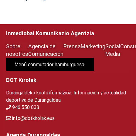
Inmediobai Komunikazio Agentzia
Sobre
Agencia de
Prensa
Marketing
Social
Consul
nosotros
Comunicación
Media
Menú conmutador hamburguesa
DOT Kirolak
Durangaldeko kirol informazioa. Información y actualidad
deportiva de Durangaldea
946 550 033
info@dotkirolak.eus
Agenda Durangaldea