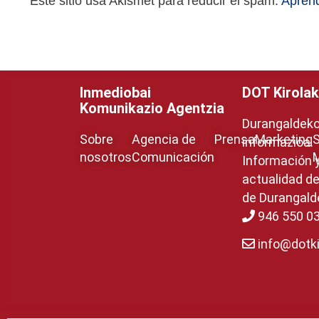
Este sitio usa Akismet para reducir el spam.
Aprend
Inmediobai
DOT Kirolak
Komunikazio Agentzia
Durangaldeko 
Sobre
Agencia de
Prensa
Marketing
S
informazioa.
nosotros
Comunicación
Información 
actualidad de
de Durangald
946 550 0
info@dotki