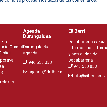
e cómo se procesan los datos de tus comentarios.
Agenda
EI! Berri
Durangaldea
kirol
Debabarrena eskua
ocial
Consultoría
Durangaldeko
informazioa. Inform
Media
agenda
y
y actualidad de
portiva
Debabarrena
946 550 033
ea
946 550 033
agenda@dotb.eus
33
info@eiberri.eus
rolak.eus