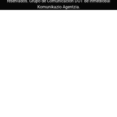
reservados. Grupo de Comunicación DOT de
Inmediobai
Komunikazio Agentzia
.