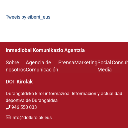
Tweets by eiberri_eus
Inmediobai Komunikazio Agentzia
Sobre
Agencia de
Prensa
Marketing
Social
Consul
nosotros
Comunicación
Media
DOT Kirolak
Durangaldeko kirol informazioa. Información y actualidad
deportiva de Durangaldea
946 550 033
info@dotkirolak.eus