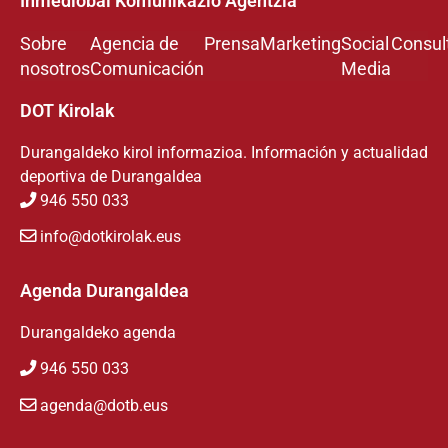
Inmediobai Komunikazio Agentzia
Sobre
Agencia de
Prensa
Marketing
Social
Consul
nosotros
Comunicación
Media
DOT Kirolak
Durangaldeko kirol informazioa. Información y actualidad
deportiva de Durangaldea
946 550 033
info@dotkirolak.eus
Agenda Durangaldea
Durangaldeko agenda
946 550 033
agenda@dotb.eus