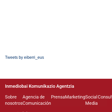
Tweets by eiberri_eus
Inmediobai Komunikazio Agentzia
Sobre
Agencia de
Prensa
Marketing
Social
Consul
nosotros
Comunicación
Media