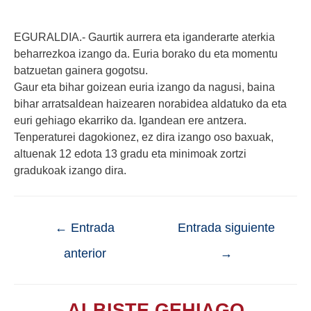
EGURALDIA.- Gaurtik aurrera eta iganderarte aterkia
beharrezkoa izango da. Euria borako du eta momentu
batzuetan gainera gogotsu.
Gaur eta bihar goizean euria izango da nagusi, baina
bihar arratsaldean haizearen norabidea aldatuko da eta
euri gehiago ekarriko da. Igandean ere antzera.
Tenperaturei dagokionez, ez dira izango oso baxuak,
altuenak 12 edota 13 gradu eta minimoak zortzi
gradukoak izango dira.
←
Entrada
Entrada siguiente
anterior
→
ALBISTE GEHIAGO