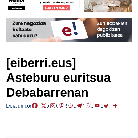
[eiberri.eus]
Asteburu euritsua
Debabarrenan
Deja un comentario
/
EGURALDIA
/
2018-01-19