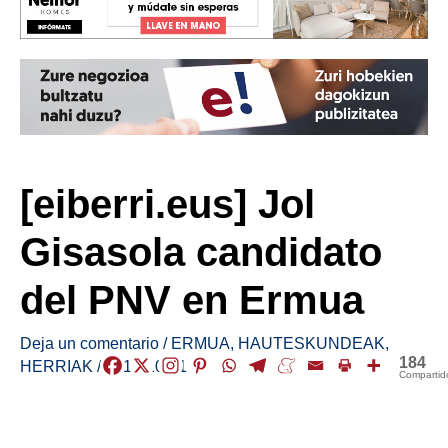
[eiberri.eus] Jol
Gisasola candidato
del PNV en Ermua
Deja un comentario
/
ERMUA
,
HAUTESKUNDEAK
,
184
HERRIAK
/
2018-10-31
Compartid