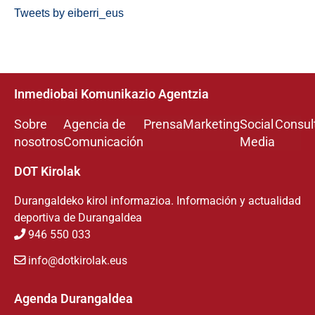
Tweets by eiberri_eus
Inmediobai Komunikazio Agentzia
Sobre
Agencia de
Prensa
Marketing
Social
Consul
nosotros
Comunicación
Media
DOT Kirolak
Durangaldeko kirol informazioa. Información y actualidad
deportiva de Durangaldea
946 550 033
info@dotkirolak.eus
Agenda Durangaldea