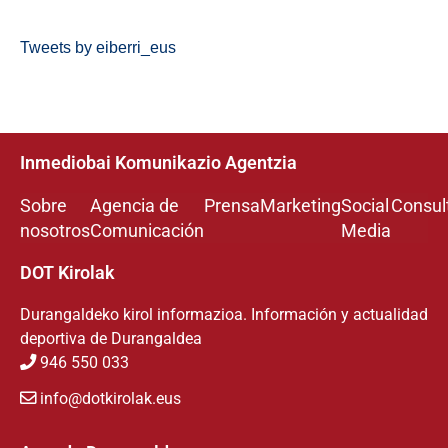
Tweets by eiberri_eus
Inmediobai Komunikazio Agentzia
Sobre
Agencia de
Prensa
Marketing
Social
Consul
nosotros
Comunicación
Media
DOT Kirolak
Durangaldeko kirol informazioa. Información y actualidad
deportiva de Durangaldea
946 550 033
info@dotkirolak.eus