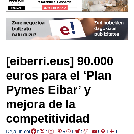
[eiberri.eus] 90.000
euros para el ‘Plan
Pymes Eibar’ y
mejora de la
competitividad
Deja un comentario
/
EIBAR
,
HERRIAK
/
2018-11-01