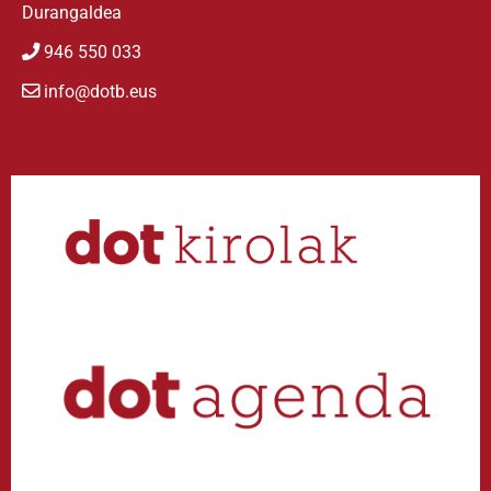
Durangaldea
946 550 033
info@dotb.eus