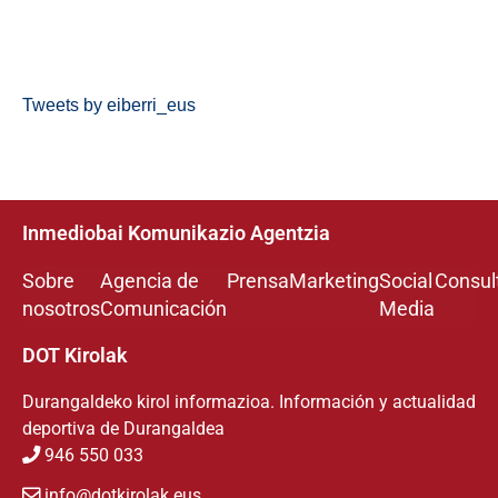
Tweets by eiberri_eus
Inmediobai Komunikazio Agentzia
Sobre
Agencia de
Prensa
Marketing
Social
Consul
nosotros
Comunicación
Media
DOT Kirolak
Durangaldeko kirol informazioa. Información y actualidad
deportiva de Durangaldea
946 550 033
info@dotkirolak.eus