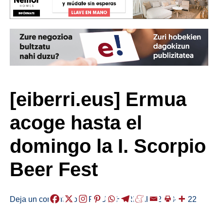
[eiberri.eus] Ermua
acoge hasta el
domingo la I. Scorpio
Beer Fest
Deja un comentario
/
ERMUA
,
HERRIAK
/
2018-11-22