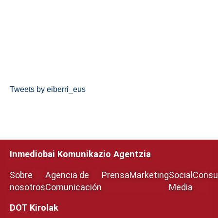
Tweets by eiberri_eus
Inmediobai Komunikazio Agentzia
Sobre
Agencia de
Prensa
Marketing
Social
Consul
nosotros
Comunicación
Media
DOT Kirolak