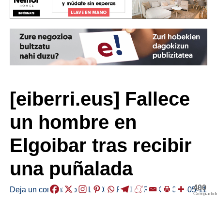
[eiberri.eus] Fallece
un hombre en
Elgoibar tras recibir
una puñalada
400
Deja un comentario
/
ELGOIBAR
,
HERRIAK
/
2019-05-11
Compartid