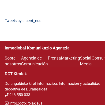
Tweets by eiberri_eus
Inmediobai Komunikazio Agentzia
Sobre
Agencia de
Prensa
Marketing
Social
Consul
nosotros
Comunicación
Media
DOT Kirolak
Durangaldeko kirol informazioa. Información y actualidad
deportiva de Durangaldea
946 550 033
info@dotkirolak.eus