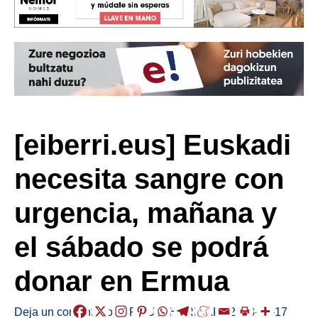
[eiberri.eus] Euskadi
necesita sangre con
urgencia, mañana y
el sábado se podrá
donar en Ermua
Deja un comentario
/
ERMUA
,
HERRIAK
/
2018-01-17