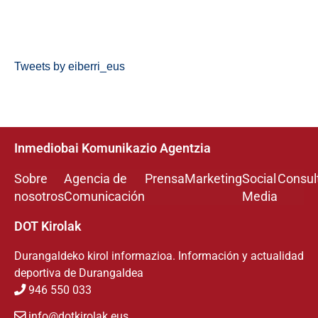
Tweets by eiberri_eus
Inmediobai Komunikazio Agentzia
Sobre
Agencia de
Prensa
Marketing
Social
Consul
nosotros
Comunicación
Media
DOT Kirolak
Durangaldeko kirol informazioa. Información y actualidad
deportiva de Durangaldea
946 550 033
info@dotkirolak.eus