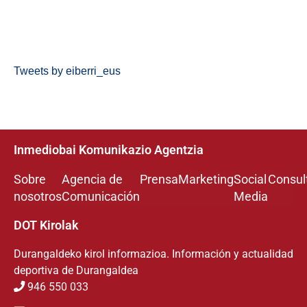
Tweets by eiberri_eus
Inmediobai Komunikazio Agentzia
Sobre
Agencia de
Prensa
Marketing
Social
Consul
nosotros
Comunicación
Media
DOT Kirolak
Durangaldeko kirol informazioa. Información y actualidad
deportiva de Durangaldea
946 550 033