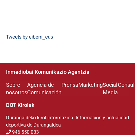
Tweets by eiberri_eus
Inmediobai Komunikazio Agentzia
Sobre
Agencia de
Prensa
Marketing
Social
Consul
nosotros
Comunicación
Media
DOT Kirolak
Durangaldeko kirol informazioa. Información y actualidad
deportiva de Durangaldea
946 550 033