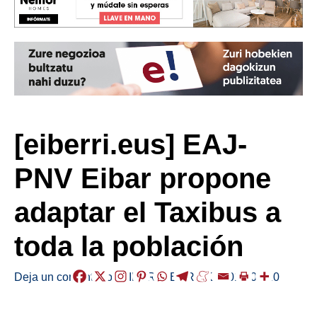
[eiberri.eus] EAJ-
PNV Eibar propone
adaptar el Taxibus a
toda la población
Deja un comentario
/
EIBAR
,
HERRIAK
/
2018-03-20