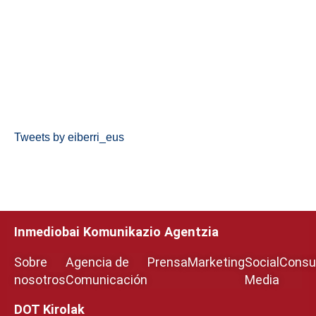
Tweets by eiberri_eus
Inmediobai Komunikazio Agentzia
Sobre
Agencia de
Prensa
Marketing
Social
Consul
nosotros
Comunicación
Media
DOT Kirolak