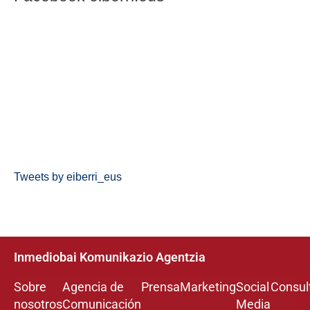
Tweets by eiberri_eus
Inmediobai Komunikazio Agentzia
Sobre
Agencia de
Prensa
Marketing
Social
Consul
nosotros
Comunicación
Media