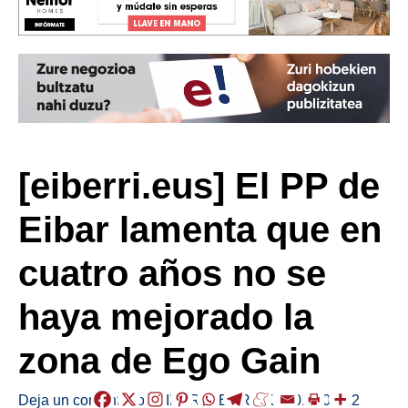
[eiberri.eus] El PP de
Eibar lamenta que en
cuatro años no se
haya mejorado la
zona de Ego Gain
Deja un comentario
/
EIBAR
,
HERRIAK
/
2019-03-12