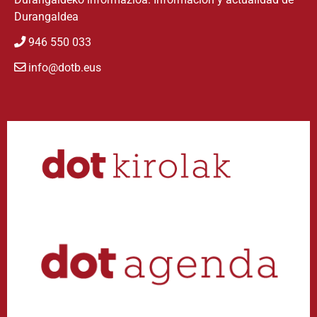
Durangaldea
946 550 033
info@dotb.eus