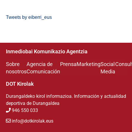
Tweets by eiberri_eus
Inmediobai Komunikazio Agentzia
Sobre
Agencia de
Prensa
Marketing
Social
Consul
nosotros
Comunicación
Media
DOT Kirolak
Durangaldeko kirol informazioa. Información y actualidad
deportiva de Durangaldea
946 550 033
info@dotkirolak.eus