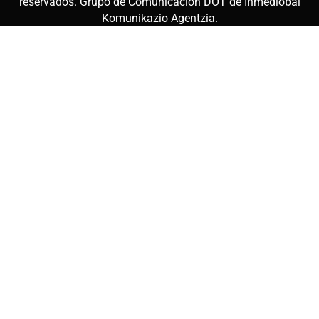
reservados. Grupo de Comunicación DOT de
Inmediobai
Komunikazio Agentzia
.