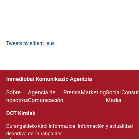
Tweets by eiberri_eus
Inmediobai Komunikazio Agentzia
Sobre
Agencia de
Prensa
Marketing
Social
Consul
nosotros
Comunicación
Media
DOT Kirolak
Durangaldeko kirol informazioa. Información y actualidad
deportiva de Durangaldea