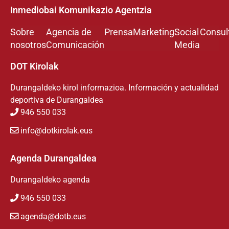
Inmediobai Komunikazio Agentzia
Sobre
Agencia de
Prensa
Marketing
Social
Consul
nosotros
Comunicación
Media
DOT Kirolak
Durangaldeko kirol informazioa. Información y actualidad
deportiva de Durangaldea
946 550 033
info@dotkirolak.eus
Agenda Durangaldea
Durangaldeko agenda
946 550 033
agenda@dotb.eus