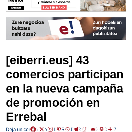
[eiberri.eus] 43
comercios participan
en la nueva campaña
de promoción en
Errebal
Deja un comentario
/
EIBAR
,
HERRIAK
/
2019-05-07