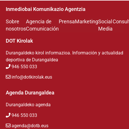
Inmediobai Komunikazio Agentzia
Sobre
Agencia de
Prensa
Marketing
Social
Consul
nosotros
Comunicación
Media
DOT Kirolak
Durangaldeko kirol informazioa. Información y actualidad
deportiva de Durangaldea
946 550 033
info@dotkirolak.eus
Agenda Durangaldea
Durangaldeko agenda
946 550 033
agenda@dotb.eus