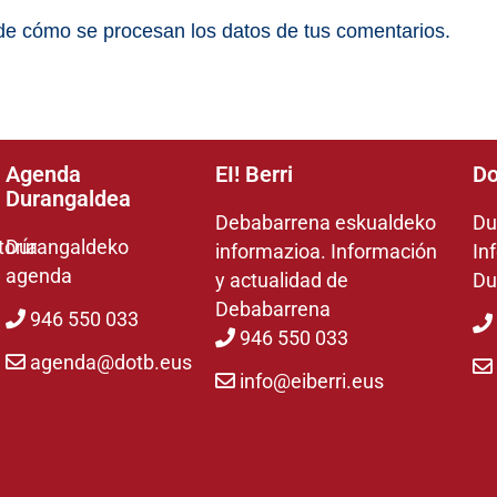
e cómo se procesan los datos de tus comentarios.
Agenda
EI! Berri
Do
Durangaldea
Debabarrena eskualdeko
Du
toría
Durangaldeko
informazioa. Información
In
agenda
y actualidad de
Du
Debabarrena
946 550 033
946 550 033
agenda@dotb.eus
info@eiberri.eus