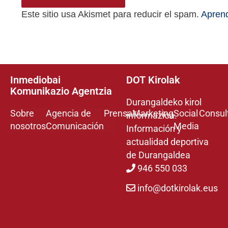
Este sitio usa Akismet para reducir el spam.
Aprend
Inmediobai
DOT Kirolak
Komunikazio Agentzia
Durangaldeko kirol
Sobre
Agencia de
Prensa
Marketing
Social
Consul
informazioa.
nosotros
Comunicación
Media
Información y
actualidad deportiva
de Durangaldea
946 550 033
info@dotkirolak.eus