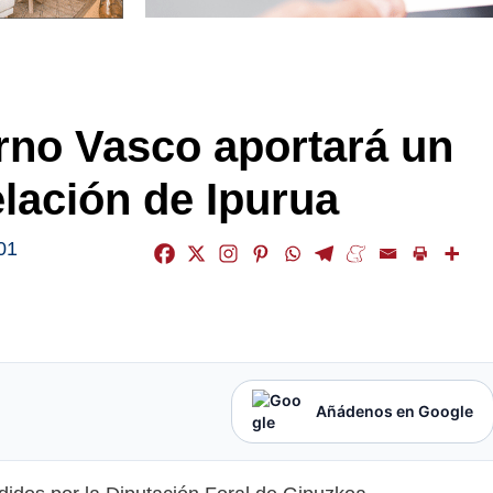
erno Vasco aportará un
lación de Ipurua
01
Añádenos en Google