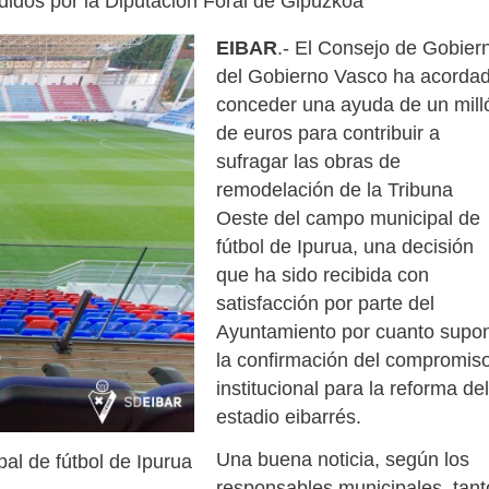
didos por la Diputación Foral de Gipuzkoa
EIBAR
.- El Consejo de Gobier
del Gobierno Vasco ha acorda
conceder una ayuda de un mill
de euros para contribuir a
sufragar las obras de
remodelación de la Tribuna
Oeste del campo municipal de
fútbol de Ipurua, una decisión
que ha sido recibida con
satisfacción por parte del
Ayuntamiento por cuanto supo
la confirmación del compromis
institucional para la reforma del
estadio eibarrés.
Una buena noticia, según los
al de fútbol de Ipurua
responsables municipales, tant