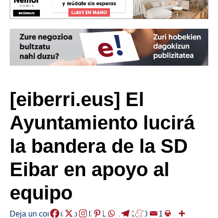
[eiberri.eus] El
Ayuntamiento lucirá
la bandera de la SD
Eibar en apoyo al
equipo
Deja un comentario
/
KIROLAK
/
2021-04-21