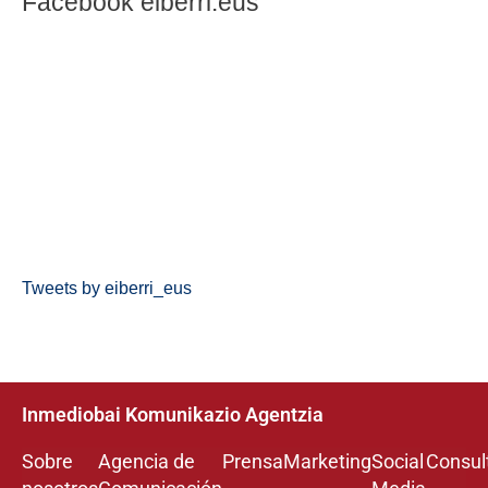
Facebook eiberri.eus
Tweets by eiberri_eus
Inmediobai Komunikazio Agentzia
Sobre
Agencia de
Prensa
Marketing
Social
Consul