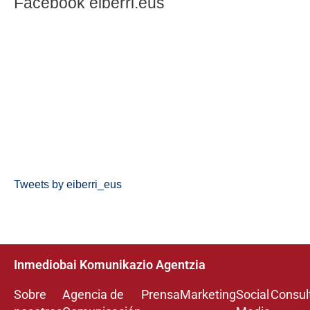
Facebook eiberri.eus
Tweets by eiberri_eus
Inmediobai Komunikazio Agentzia
Sobre
Agencia de
Prensa
Marketing
Social
Consul