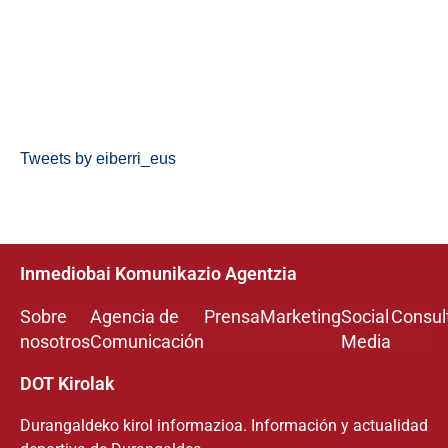
Tweets by eiberri_eus
Inmediobai Komunikazio Agentzia
Sobre
Agencia de
Prensa
Marketing
Social
Consul
nosotros
Comunicación
Media
DOT Kirolak
Durangaldeko kirol informazioa. Información y actualidad