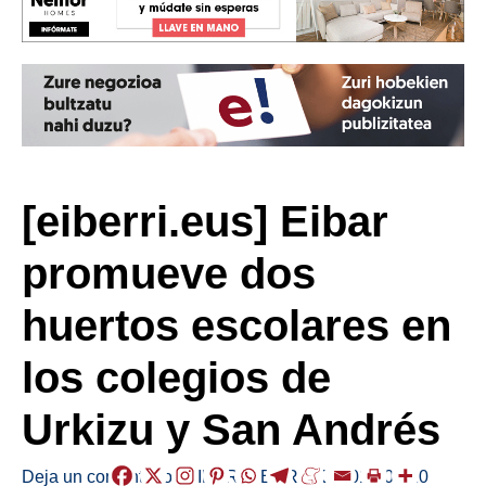
[eiberri.eus] Eibar
promueve dos
huertos escolares en
los colegios de
Urkizu y San Andrés
Deja un comentario
/
EIBAR
,
HERRIAK
/
2018-01-20