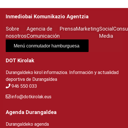
Inmediobai Komunikazio Agentzia
Sobre
Agencia de
Prensa
Marketing
Social
Consul
nosotros
Comunicación
Media
Menú conmutador hamburguesa
DOT Kirolak
Durangaldeko kirol informazioa. Información y actualidad
deportiva de Durangaldea
946 550 033
info@dotkirolak.eus
Agenda Durangaldea
Durangaldeko agenda