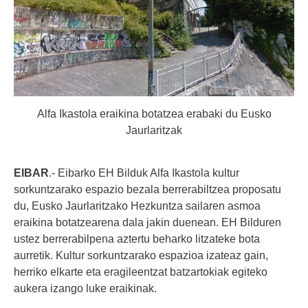
Alfa Ikastola eraikina botatzea erabaki du Eusko
Jaurlaritzak
EIBAR
.- Eibarko EH Bilduk Alfa Ikastola kultur
sorkuntzarako espazio bezala berrerabiltzea proposatu
du, Eusko Jaurlaritzako Hezkuntza sailaren asmoa
eraikina botatzearena dala jakin duenean. EH Bilduren
ustez berrerabilpena aztertu beharko litzateke bota
aurretik. Kultur sorkuntzarako espazioa izateaz gain,
herriko elkarte eta eragileentzat batzartokiak egiteko
aukera izango luke eraikinak.