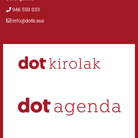
946 550 033
info@dotb.eus