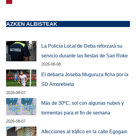
AZKEN ALBISTEAK
La Policía Local de Deba reforzará su
servicio durante las fiestas de San Roke
2026-08-08
El debarra Joseba Muguruza ficha por la
SD Amorebieta
2026-08-07
Más de 30ºC, sol con algunas nubes y
tormentas para el fin de semana
2026-08-07
Afecciones al tráfico en la calle Egogain