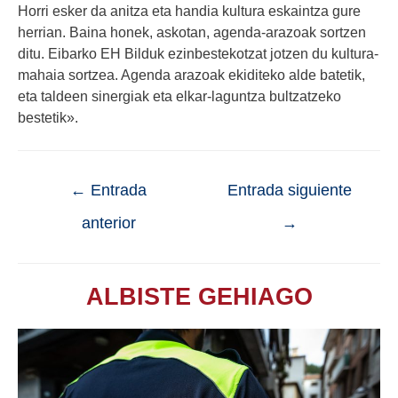
Horri esker da anitza eta handia kultura eskaintza gure
herrian. Baina honek, askotan, agenda-arazoak sortzen
ditu. Eibarko EH Bilduk ezinbestekotzat jotzen du kultura-
mahaia sortzea. Agenda arazoak ekiditeko alde batetik,
eta taldeen sinergiak eta elkar-laguntza bultzatzeko
bestetik».
←
Entrada
Entrada siguiente
anterior
→
ALBISTE GEHIAGO