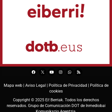
Mapa web |
Aviso Legal |
Política de Privacidad |
Política de
cookies
Copyright © 2025
Ei! Berriak
. Todos los derechos
reservados. Grupo de Comunicación DOT de
Inmediobai
Komunikazio Agentzia
.