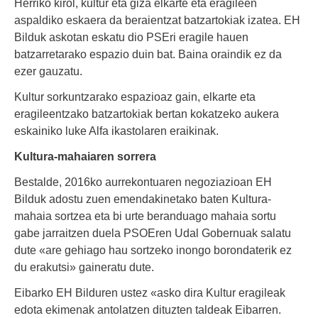
Herriko kirol, kultur eta giza elkarte eta eragileen
aspaldiko eskaera da beraientzat batzartokiak izatea. EH
Bilduk askotan eskatu dio PSEri eragile hauen
batzarretarako espazio duin bat. Baina oraindik ez da
ezer gauzatu.
Kultur sorkuntzarako espazioaz gain, elkarte eta
eragileentzako batzartokiak bertan kokatzeko aukera
eskainiko luke Alfa ikastolaren eraikinak.
Kultura-mahaiaren sorrera
Bestalde, 2016ko aurrekontuaren negoziazioan EH
Bilduk adostu zuen emendakinetako baten Kultura-
mahaia sortzea eta bi urte beranduago mahaia sortu
gabe jarraitzen duela PSOEren Udal Gobernuak salatu
dute «are gehiago hau sortzeko inongo borondaterik ez
du erakutsi» gaineratu dute.
Eibarko EH Bilduren ustez «asko dira Kultur eragileak
edota ekimenak antolatzen dituzten taldeak Eibarren.