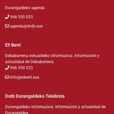
Durangaldeko agenda
946 550 033
agenda@dotb.eus
EI! Berri
Debabarrena eskualdeko informazioa. Información y
actualidad de Debabarrena
946 550 033
info@eiberri.eus
Dotb Durangaldeko Telebista
Durangaldeko informazioa. Información y actualidad de
Durangaldea