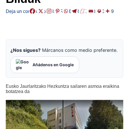
Deja un comentario
/
EIBAR
,
HERRIAK
/
2018-01-19
¿Nos sigues?
Márcanos como medio preferente.
Añádenos en Google
Eusko Jaurlaritzako Hezkuntza sailaren asmoa eraikina
botatzea da