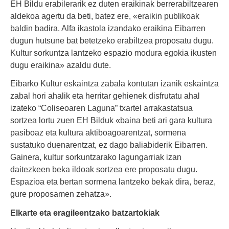
EH Bildu erabilerarik ez duten eraikinak berrerabiltzearen
aldekoa agertu da beti, batez ere, «eraikin publikoak
baldin badira. Alfa ikastola izandako eraikina Eibarren
dugun hutsune bat betetzeko erabiltzea proposatu dugu.
Kultur sorkuntza lantzeko espazio modura egokia ikusten
dugu eraikina» azaldu dute.
Eibarko Kultur eskaintza zabala kontutan izanik eskaintza
zabal hori ahalik eta herritar gehienek disfrutatu ahal
izateko “Coliseoaren Laguna” txartel arrakastatsua
sortzea lortu zuen EH Bilduk «baina beti ari gara kultura
pasiboaz eta kultura aktiboagoarentzat, sormena
sustatuko duenarentzat, ez dago baliabiderik Eibarren.
Gainera, kultur sorkuntzarako lagungarriak izan
daitezkeen beka ildoak sortzea ere proposatu dugu.
Espazioa eta bertan sormena lantzeko bekak dira, beraz,
gure proposamen zehatza».
Elkarte eta eragileentzako batzartokiak