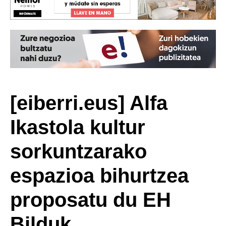
[eiberri.eus] Alfa
Ikastola kultur
sorkuntzarako
espazioa bihurtzea
proposatu du EH
Bilduk