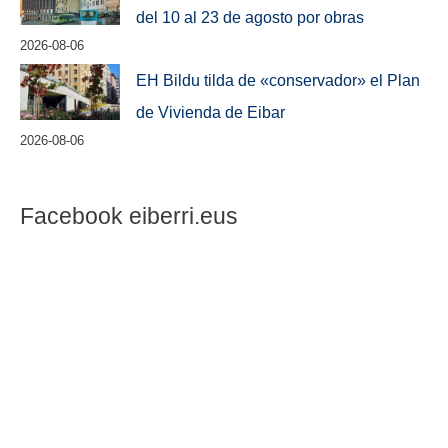
del 10 al 23 de agosto por obras
2026-08-06
EH Bildu tilda de «conservador» el Plan
de Vivienda de Eibar
2026-08-06
Facebook eiberri.eus