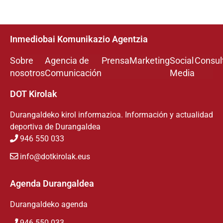
Inmediobai Komunikazio Agentzia
Sobre
Agencia de
Prensa
Marketing
Social
Consul
nosotros
Comunicación
Media
DOT Kirolak
Durangaldeko kirol informazioa. Información y actualidad
deportiva de Durangaldea
946 550 033
info@dotkirolak.eus
Agenda Durangaldea
Durangaldeko agenda
946 550 033