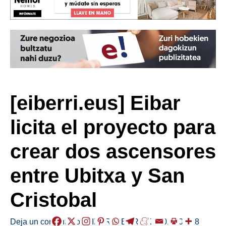
[eiberri.eus] Eibar
licita el proyecto para
crear dos ascensores
entre Ubitxa y San
Cristobal
Deja un comentario
/
EIBAR
,
HERRIAK
/
2019-05-28