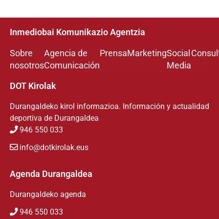
Inmediobai Komunikazio Agentzia
Sobre
Agencia de
Prensa
Marketing
Social
Consul
nosotros
Comunicación
Media
DOT Kirolak
Durangaldeko kirol informazioa. Información y actualidad
deportiva de Durangaldea
946 550 033
info@dotkirolak.eus
Agenda Durangaldea
Durangaldeko agenda
946 550 033