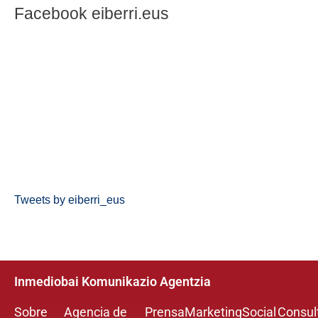
Facebook eiberri.eus
Tweets by eiberri_eus
Inmediobai Komunikazio Agentzia
Sobre
Agencia de
Prensa
Marketing
Social
Consul