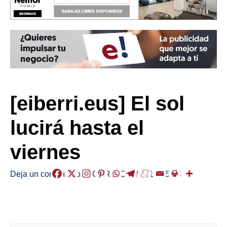
[eiberri.eus] El sol
lucirá hasta el
viernes
Deja un comentario
/
EGURALDIA
/
2019-05-13