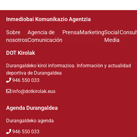
Inmediobai Komunikazio Agentzia
Sobre
Agencia de
Prensa
Marketing
Social
Consul
nosotros
Comunicación
Media
DOT Kirolak
Durangaldeko kirol informazioa. Información y actualidad
deportiva de Durangaldea
946 550 033
info@dotkirolak.eus
Agenda Durangaldea
Durangaldeko agenda
946 550 033