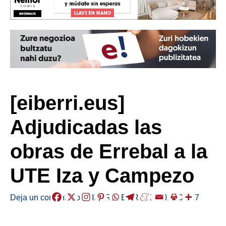
[eiberri.eus]
Adjudicadas las
obras de Errebal a la
UTE Iza y Campezo
Deja un comentario
/
EIBAR
,
HERRIAK
/
2019-02-27